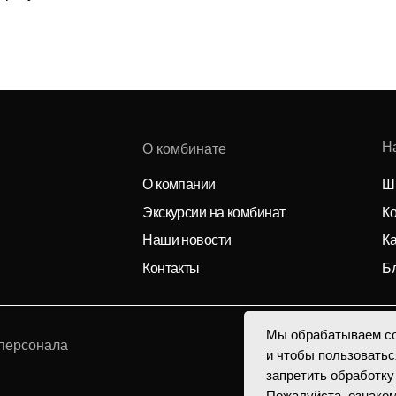
Направления
О комбинате
О компании
Школьное питани
Экскурсии на комбинат
Контрактное про
Наши новости
Карьера и ваканс
Контакты
Благотворительн
ала
Обратная связь
Напишите нам
а обработки персональных даных
Мы обрабатываем co
и чтобы пользоватьс
запретить обработку
Пожалуйста, ознако