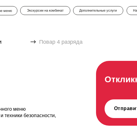
Экскурсии на комбинат
Дополнительные услуги
Наши проекты
Повар 4 разряда
Откликнуться 
Отправить резюме
меню
ки безопасности,
воим обязанностям