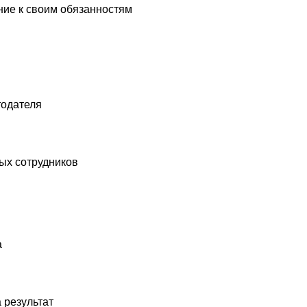
я
рудников
ьтат