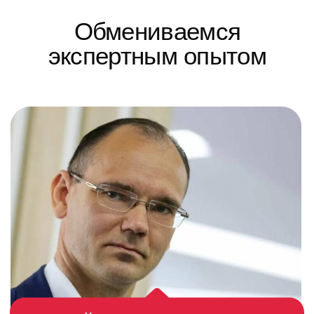
2010 - 2014
Ассоциация операторов социального
питания «ПСПиОН»
2015 - 2019
Комбинат питания «Виво Маркет»
2019 - 2023
Развитие технологий на комбинате
«Виво Маркет»
2024 - 2025
Первый для Волгоградской области
офсетный контракт в сфере социального
питания
2026
«Виво Маркет» - один из ведущих