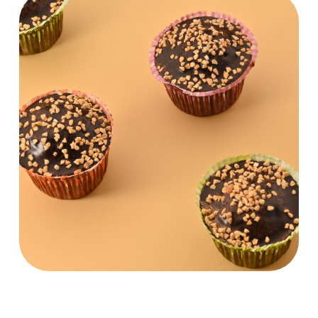
Корпоративный
университет
Поддерживаем непрерывное
развитие сотрудников
и их профессиональный рост
Подробнее
Узнать подробнее
Собираем
лучшую команду