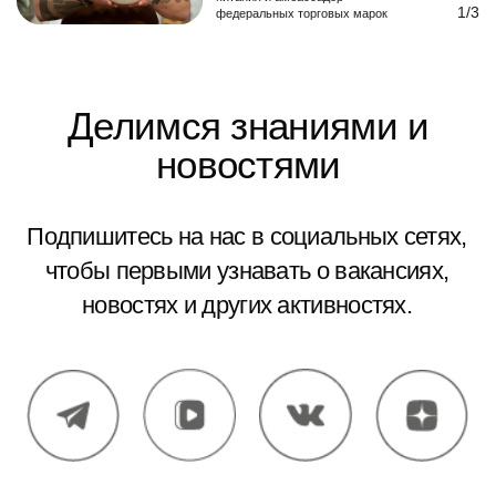
еда — базовая, ежедневная потребность, от
которой напрямую зависит качество жизни.
1990 - 1991
В 1990 году регистрируется компания
«Царицын двор», а уже через год в
Волгограде открывается первый
супермаркет нового для города формата —
самообслуживания. Он получил название
VIVO. Это был не просто магазин, а попытка
задать новый стандарт: свежие продукты,
понятный ассортимент, честная доступная
цена. Все процессы — от подбора
персонала до выкладки — выстраивались с
нуля при участии европейских партнёров.
Для города это был первый опыт