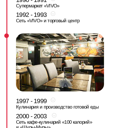
тогда воспринималось как что-то
совершенно новое».
В 1993 году Антонина Жилина передаёт
управление своим дочерям — Софье
Жилиной и Арине Шейгеревич. Это
становится началом второго этапа развития
компании.
1997 - 1999
Новый фокус — собственное производство.
В 1997 году запускается кондитерский цех:
торты и пирожные для магазинов VIVO.
Производство становится способом
контролировать главное — качество и
свежесть.
К концу 1990-х рынок меняется: в регион
приходят международные ритейлеры, и