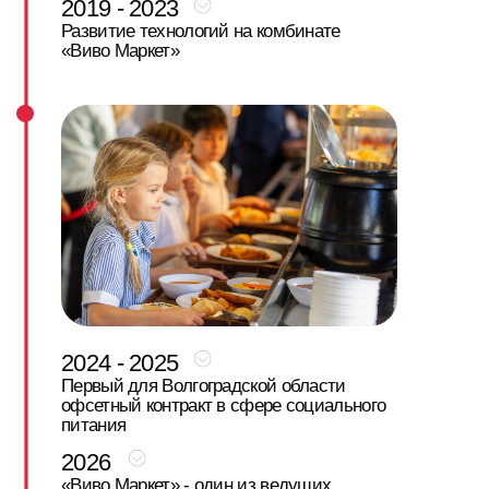
общепит — сеть кафе-кулинарий «100
калорий», а затем и проекты нового
формата. Это становится лабораторией
вкуса и спроса: компания учится делать
«народную» еду индустриально, не теряя
качества.
2004 - 2008
Развивается кейтеринг, корпоративное и
событийное питание. ВИВО работает на
городских праздниках, форумах,
общественных мероприятиях.
Именно в
этот период приходит важное осознание:
есть группы людей, которые не могут
просто «выбрать» хорошую еду. Дети,
пациенты, пожилые — для них качество
питания зависит не от выбора, а от