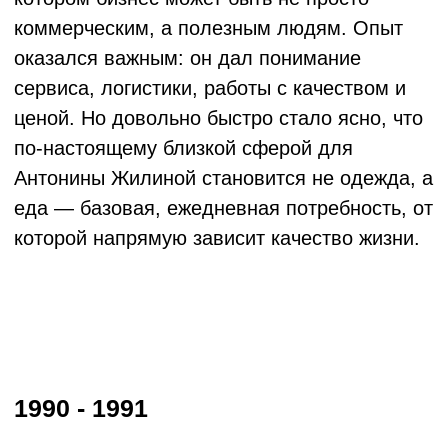
становится системный подход.
В 2012 году создаётся первая в России
профессиональная ассоциация операторов
социального питания — ПСПиОН. В центре
— контроль качества «от производства до
тарелки» и популяризация здорового
питания. Это ещё один шаг к
формированию ДНК компании:
кормить
так, как кормили бы собственных детей
.
2015 - 2019
Компания окончательно определяет свой
путь. Социальное питание становится
основной миссией. В Волгограде начинается
проектирование и строительство первого в
России специализированного комбината
социального питания полного цикла.
В 2019 году комбинат запускается. Его