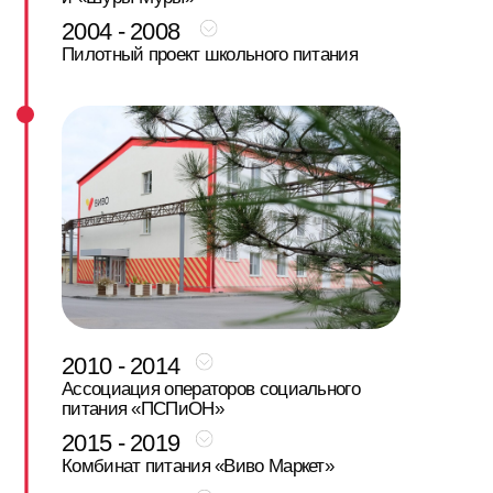
компания осознанно отказывается от
конкуренции в классическом ритейле. ВИВО
продаёт магазины, сохраняя недвижимость,
и делает стратегический выбор —
сосредоточиться на производстве готовой
еды. Цель остаётся прежней:
делать еду
качественной, понятной и справедливой
по цене, но уже в новом масштабе
.
2000 - 2003
Компания инвестирует в технологии:
европейское оборудование,
пароконвектоматы, шоковая заморозка. Это
позволяет производить еду стабильно,
безопасно и в больших объёмах. ВИВО
начинает поставки готовой продукции для
торговых сетей ЮФО.
Параллельно запускается собственный