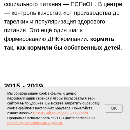
Направления
О комбинате
О компании
Школьное питание
Экскурсии на комбинат
Контрактное производство
Наши новости
Карьера и вакансии
Контакты
Благотворительность
Контакты
Обратная связь
+7 (906) 172-17-55
Напишите нам
info@vivomarket.ru
Мы обрабатываем cookie-файлы с целью
Отдел подбора персонала
персонализации сервиса и чтобы пользоваться веб-
8 (800) 550-64-11
сайтом было удобнее. Вы можете запретить обработку
hr@vivomarket.ru
OK
cookie-файлов в настройках браузера. Пожалуйста,
ознакомьтесь с
Политикой конфиденциальности
.
Продолжая использовать сайт Вы даете согласие на
обработку персональных данных
Политика конфиденциальности
Политика обработки персональных даных