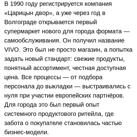
мощность — до 60 тонн продукции в сутки.
ВИВО Маркет становится оператором,
который сам отвечает за всё: от закупки
сырья до организации питания на объектах.
Производство в Волгограде становится
сердцем компании.
2019 - 2023
Управление развитием принимает Мария
Степанова - дочь Арины Шегеревич.
Компания проходит масштабную
внутреннюю трансформацию и делает
ставку на технологии.
На комбинате внедряются автоматизация и
искусственный интеллект. Системы
планирования и автозаказа на основе
машинного обучения анализируют
фактическое потребление, сезонность,