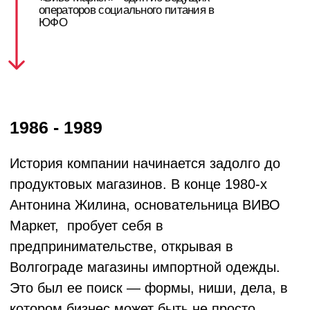
системы
.
В 2008 году ВИВО впервые начинает
заниматься школьным питанием.
Небольшой пилотный проект становится
точкой поворота: компания понимает, что
социальное питание — это зона
максимальной ответственности и область,
где миссия компании
сделать
качественное питание доступной
повседневностью
принесет пользу тем, кто
в этом нуждается особенно остро.
2010 - 2014
Школьное питание постепенно занимает всё
большую долю производства. ВИВО видит
проблему целиком: низкое доверие к
школьной еде, отсутствие контроля на всех
этапах, разрозненные стандарты. Ответом