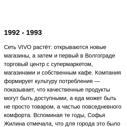
категории тех, кто получает питание и
позволяют точно прогнозировать объёмы
производства и закупок. Это снижает
издержки, исключает избыточные запасы и
помогает удерживать цену в период
экономической турбулентности.
Внедрение WMS-системы с принципом
FEFO (Warehouse Management System —
система управления складом; FEFO — First
Expired, First Out, «первым используется
продукт с ближайшим сроком годности»),
мониторинг хладовой цепочки
(непрерывный контроль температуры и
условий хранения при транспортировке и на
складе), контроль логистики и параметров
производства позволяют управлять
качеством на каждом этапе — от сырья до
готового блюда.