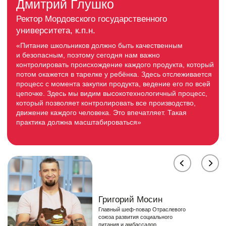
операторов социального питания в
ЮФО
1986 - 1989
История компании начинается задолго до
продуктовых магазинов. В конце 1980-х
Антонина Жилина, основательница ВИВО
Маркет, пробует себя в
предпринимательстве, открывая в
Волгограде магазины импортной одежды.
Это был ее поиск — формы, ниши, дела, в
котором бизнес может быть не просто
коммерческим, а полезным людям. Опыт
оказался важным: он дал понимание
сервиса, логистики, работы с качеством и
ценой. Но довольно быстро стало ясно, что
по-настоящему близкой сферой для
Антонины Жилиной становится не одежда, а