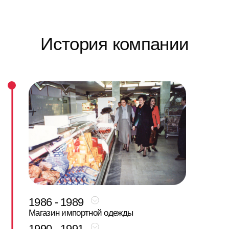
системного продуктового ритейла, где
забота о покупателе становилась частью
бизнес-модели.
1992 - 1993
Сеть VIVO растёт: открываются новые
магазины, а затем и первый в Волгограде
торговый центр с супермаркетом,
магазинами и собственным кафе. Компания
формирует культуру потребления —
показывает, что качественные продукты
могут быть доступными, а еда может быть
не просто товаром, а частью повседневного
комфорта. Вспоминая те годы, Софья
Жилина отмечала, что для города это было
время открытий: «То, что сегодня кажется
естественным — самообслуживание,
холодильные витрины, широкий выбор —