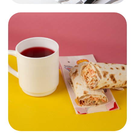
Развиваем
наши проекты
Школьное кафе
С 2017г мы осуществляем проект
"переделки" школьных столовых
в уютные кафе
Подробнее