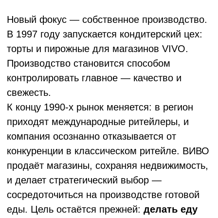
отрасли.
В этом же году ВИВО Маркет заключает
первый для Волгоградской области
офсетный контракт в сфере социального
питания — долгосрочное инвестиционное
соглашение с государством. Контракт
предусматривает не только поставку
питания, но и модернизацию
инфраструктуры социальных учреждений,
внедрение современных технологий и
формирование единой технологической
базы, обеспечивающей стабильное
качество, безопасность и справедливую
цену питания на годы вперёд.
Сегодня
ВИВО Маркет — это компания с
производством в Волгограде,
современными технологиями и ясной