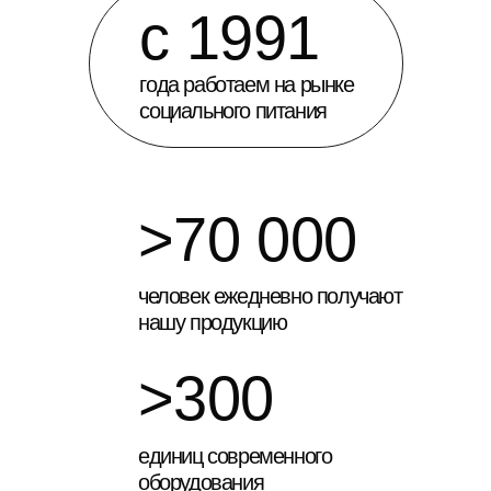
>300
единиц современного
оборудования
>150
наименований блюд
в ассортименте
Работаем
на собственных
площадках
Комбинат питания
Сердце компании «ВИВО» — роботизированный
производственный комплекс, расположенный
в Кировском районе Волгограда.