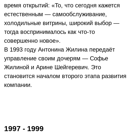
2024 - 2025
ВИВО Маркет входит в число ведущих
операторов социального питания в ЮФО.
Компания модернизирует школьные
столовые, строит школьные кафе,
развивает партнёрства с регионами и
федеральными институтами. Компания
фиксирует этот этап сразу двумя
партнёрствами — стратегическим и
инвестиционным, которые задают
долгосрочный вектор для всей экосистемы.
На ПМЭФ-2025 компания подписывает
стратегическое соглашение со Сбером о
развитии цифровых и технологических
решений для социального питания в
регионах — от проектирования
инфраструктуры до запуска производств
«под ключ». Партнёрство направлено на
масштабирование лучших практик,
повышение эффективности и устойчивости