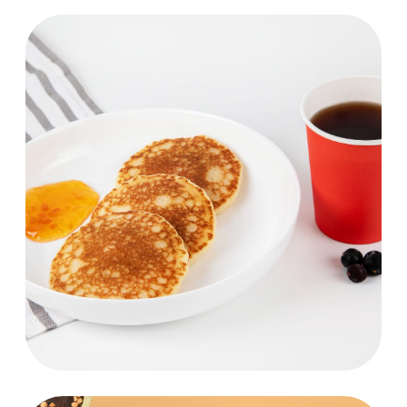
Здоровое поколение
Мы убеждены, что здоровье детей и
подростков - это залог успешного
будущего нашей страны
Подробнее
Бережливое производство
Внедряем методы бережливого
производства в рамках
национального проекта
"Производительность труда"
Подробнее