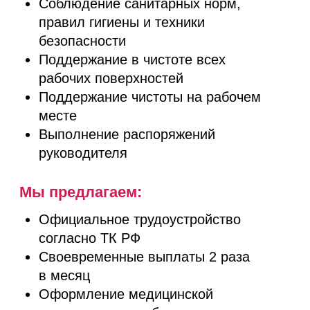
Выполнение распоряжений
руководителя
Мы предлагаем:
Официальное трудоустройство
согласно ТК РФ
Своевременные выплаты 2 раза
в месяц
Оформление медицинской
книжки за счет работодателя
График работы 5/2, 6/1
Предоставление фирменной
униформы
Обучение за счёт компании
Карьерный рост для активных,
целеустремленных сотрудников
Бронь для мужчин
От вас мы ждем:
Опыт работы на аналогичной
должности от года
Знание основ технологии