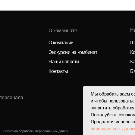
О компании
Школьное питани
Экскурсии на комбинат
Контрактное про
Наши новости
Карьера и ваканс
Контакты
Благотворительн
ала
Обратная связь
Напишите нам
а обработки персональных даных
Мы обрабатываем co
и чтобы пользоватьс
запретить обработку
Пожалуйста, ознако
Продолжая использо
персональных данн