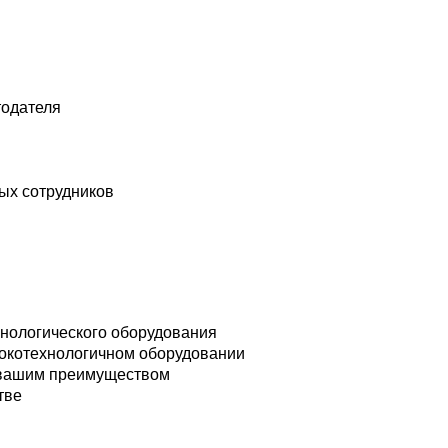
я
рудников
ческого оборудования
хнологичном оборудовании
 преимуществом
Направления
О комбинате