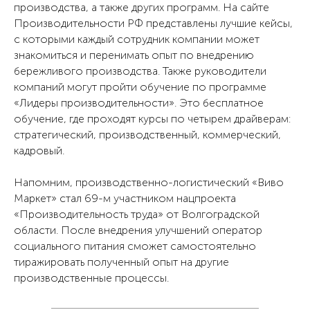
производства, а также других программ. На сайте
Экскурсии на комбинат
Контрактное производство
Производительности РФ представлены лучшие кейсы,
с которыми каждый сотрудник компании может
Наши новости
Карьера и вакансии
знакомиться и перенимать опыт по внедрению
Контакты
Благотворительность
бережливого производства. Также руководители
компаний могут пройти обучение по программе
«Лидеры производительности». Это бесплатное
Контакты
Обратная связь
обучение, где проходят курсы по четырем драйверам:
+7 (906) 172-17-55
Напишите нам
стратегический, производственный, коммерческий,
info@vivomarket.ru
кадровый.
Отдел подбора персонала
8 (800) 550-64-11
Напомним, производственно-логистический «Виво
hr@vivomarket.ru
Маркет» стал 69-м участником нацпроекта
«Производительность труда» от Волгоградской
области. После внедрения улучшений оператор
Политика конфиденциальности
социального питания сможет самостоятельно
Политика обработки персональных даных
© 2016-2026 ВИВО
тиражировать полученный опыт на другие
производственные процессы.