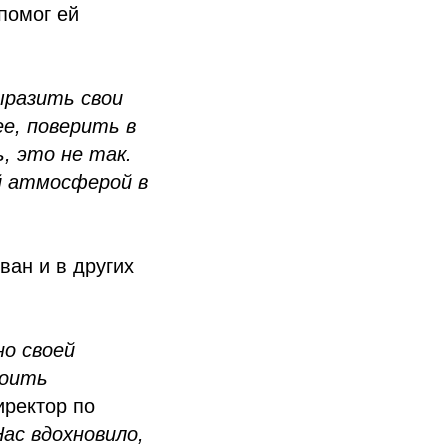
помог ей
ыразить свои
е, поверить в
ь, это не так.
й атмосферой в
ван и в других
о своей
роить
иректор по
Нас вдохновило,