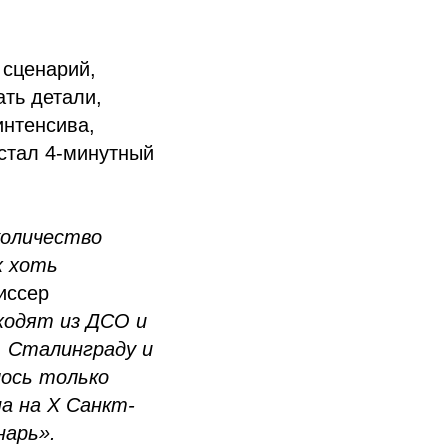
 сценарий,
ать детали,
интенсива,
 стал 4-минутный
количество
х хоть
жиссер
ходят из ДСО и
 Сталинграду и
лось только
а на X Санкт-
нарь».