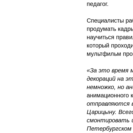
педагог.
Специалисты раб
продумать кадры
научиться прави
который проходи
мультфильм про
«За это время 
декораций на э
немножко, но ан
анимационного 
отправляются в
Царицыну. Всег
смонтировать и
Петербургском