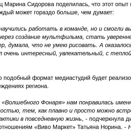
ц Марина Сидорова поделилась, что этот опыт 
аждый может гораздо больше, чем думает:
научились работать в команде, но и смогли в
 через создание мультфильма, стать уверенне
ер, думала, что не умею рисовать. А оказалос
л очень интересный, увлекательный, с тепло
о подобный формат медиастудий будет реализо
еждениях региона.
«Волшебного Фонаря» нам понравилась именн
остью, тем, как плавно и просто можно вст
актики в повседневную жизнь
, - подчеркнула д
отношениям «Виво Маркет» Татьяна Норина. -