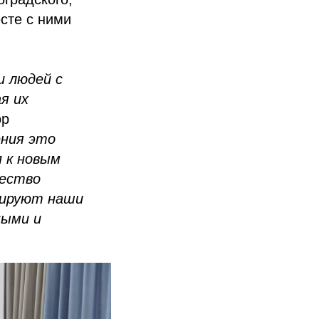
сте с ними
и людей с
я их
ор
ения это
 к новым
чество
агируют наши
ными и