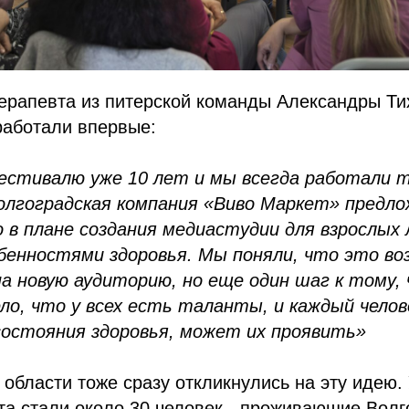
ерапевта из питерской команды Александры Ти
работали впервые:
стивалю уже 10 лет и мы всегда работали т
олгоградская компания «Виво Маркет» предло
 в плане создания медиастудии для взрослых 
бенностями здоровья. Мы поняли, что это в
а новую аудиторию, но еще один шаг к тому,
ло, что у всех есть таланты, и каждый челов
состояния здоровья, может их проявить»
 области тоже сразу откликнулись на эту идею.
та стали около 30 человек - проживающие Волг