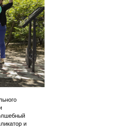
льного
и
Волшебный
пликатор и