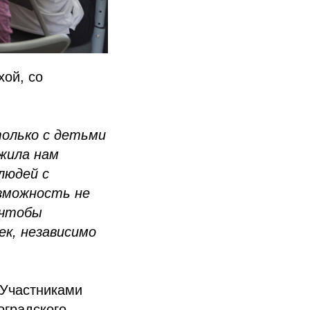
хой, со
олько с детьми
жила нам
людей с
озможность не
 чтобы
ек, независимо
 Участниками
оградского,